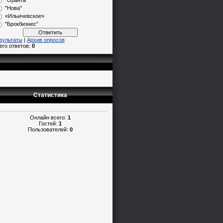
"Оранта"
"Нова"
«Ильичевское»
"Брокбизнес"
зультаты
|
Архив опросов
его ответов:
0
Статистика
Онлайн всего:
1
Гостей:
1
Пользователей:
0