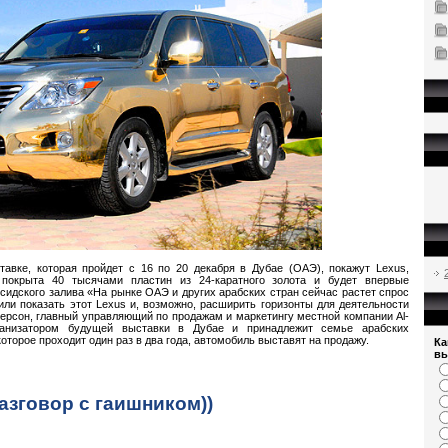
авке, которая пройдет с 16 по 20 декабря в Дубае (ОАЭ), покажут Lexus,
покрыта 40 тысячами пластин из 24-каратного золота и будет впервые
сидского залива «На рынке ОАЭ и других арабских стран сейчас растет спрос
и показать этот Lexus и, возможно, расширить горизонты для деятельности
керсон, главный управляющий по продажам и маркетингу местной компании Al-
рганизатором будущей выставки в Дубае и принадлежит семье арабских
оторое проходит один раз в два года, автомобиль выставят на продажу.
Ка
вы
азговор с гаишником))