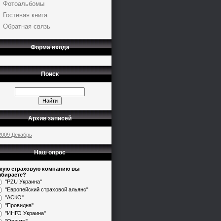
Фотоальбомы
Гостевая книга
Обратная связь
Форма входа
Поиск
Архив записей
2009 Декабрь
Наш опрос
кую страховую компанию вы
бираете?
"PZU Украина"
"Европейский страховой альянс"
"АСКО"
"Провидна"
"ИНГО Украина"