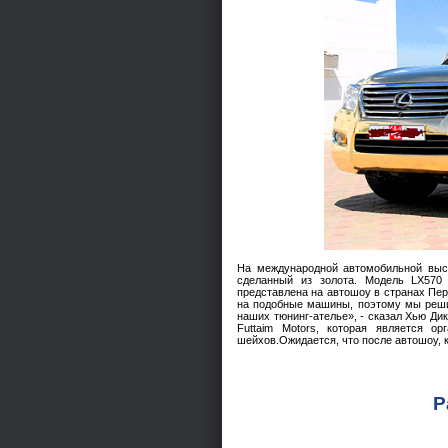
На международной автомобильной выст
сделанный из золота. Модель LX570 
представлена на автошоу в странах Пер
на подобные машины, поэтому мы решил
наших тюнинг-ателье», - сказал Хью Ди
Futtaim Motors, которая является о
шейхов.Ожидается, что после автошоу, к
Р